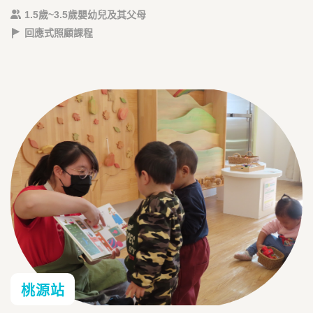
1.5歲~3.5歲嬰幼兒及其父母
回應式照顧課程
桃源站