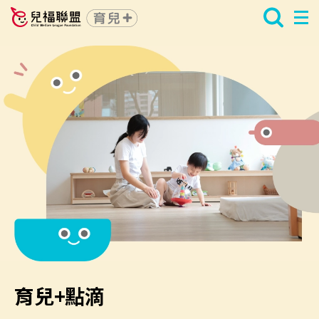
育兒+點滴